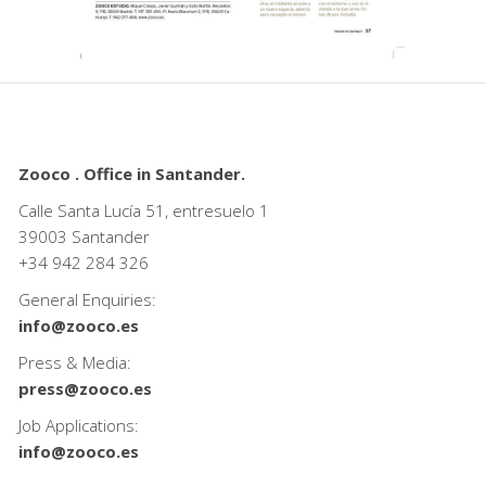
Zooco . Office in Santander.
Calle Santa Lucía 51, entresuelo 1
39003 Santander
+34
942 284 326
General Enquiries:
info@zooco.es
Press & Media:
press@zooco.es
Job Applications:
info@zooco.es