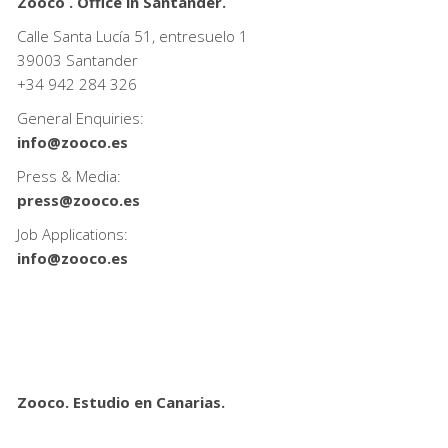
Zooco . Office in Santander.
Calle Santa Lucía 51, entresuelo 1
39003 Santander
+34
942 284 326
General Enquiries:
info@zooco.es
Press & Media:
press@zooco.es
Job Applications:
info@zooco.es
Zooco. Estudio en Canarias.