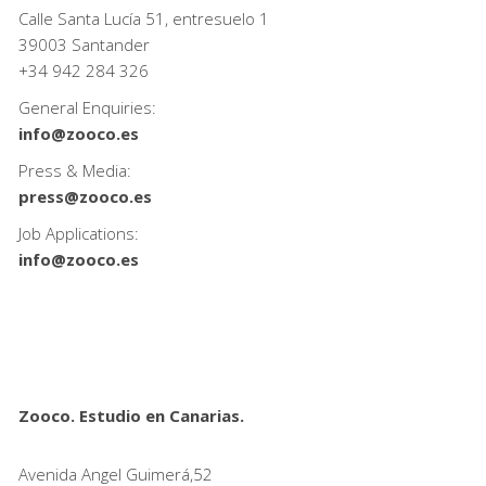
Calle Santa Lucía 51, entresuelo 1
39003 Santander
+34
942 284 326
General Enquiries:
info@zooco.es
Press & Media:
press@zooco.es
Job Applications:
info@zooco.es
Zooco. Estudio en Canarias.
Avenida Angel Guimerá,52