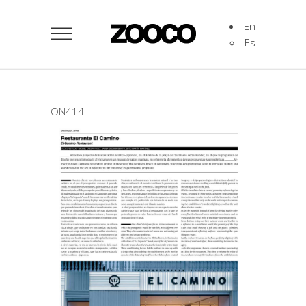
En
Es
ON414