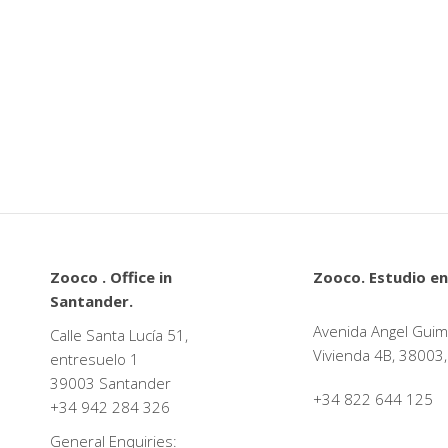
Zooco . Office in
Zooco. Estudio en
Santander.
Avenida Angel Guim
Calle Santa Lucía 51,
Vivienda 4B, 38003,
entresuelo 1
39003 Santander
+34 822 644 125
+34
942 284 326
General Enquiries: