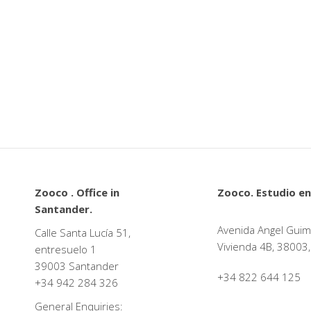
Zooco . Office in
Zooco. Estudio en
Santander.
Avenida Angel Guim
Calle Santa Lucía 51,
Vivienda 4B, 38003,
entresuelo 1
39003 Santander
+34 822 644 125
+34
942 284 326
General Enquiries: