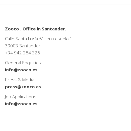
Zooco . Office in Santander.
Calle Santa Lucía 51, entresuelo 1
39003 Santander
+34
942 284 326
General Enquiries:
info@zooco.es
Press & Media:
press@zooco.es
Job Applications:
info@zooco.es