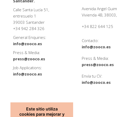
Santander.
Avenida Angel Guim
Calle Santa Lucía 51,
Vivienda 4B, 38003,
entresuelo 1
39003 Santander
+34 822 644 125
+34
942 284 326
General Enquiries:
Contacto:
info@zooco.es
info@zooco.es
Press & Media:
Press & Media:
press@zooco.es
press@zooco.es
Job Applications:
info@zooco.es
Envía tu CV:
info@zooco.es
Este sitio utiliza
cookies para mejorar y