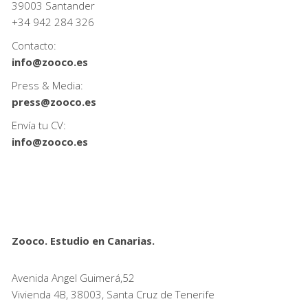
39003 Santander
+34
942 284 326
Contacto:
info@zooco.es
Press & Media:
press@zooco.es
Envía tu CV:
info@zooco.es
Zooco. Estudio en Canarias.
Avenida Angel Guimerá,52
Vivienda 4B, 38003, Santa Cruz de Tenerife