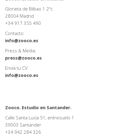
Glorieta de Bilbao 1 2ºc
28004 Madrid
+34
917 355 490
Contacto:
info@zooco.es
Press & Media:
press@zooco.es
Envía tu CV:
info@zooco.es
Zooco. Estudio en Santander.
Calle Santa Lucía 51, entresuelo 1
39003 Santander
+34
942 284 326