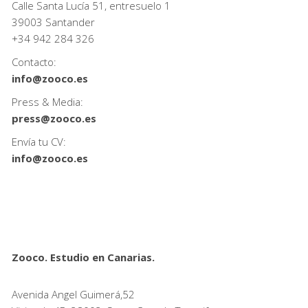
Calle Santa Lucía 51, entresuelo 1
39003 Santander
+34
942 284 326
Contacto:
info@zooco.es
Press & Media:
press@zooco.es
Envía tu CV:
info@zooco.es
Zooco. Estudio en Canarias.
Avenida Angel Guimerá,52