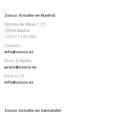
Zooco. Estudio en Madrid.
Glorieta de Bilbao 1 2ºc
28004 Madrid
+34
917 355 490
Contacto:
info@zooco.es
Press & Media:
press@zooco.es
Envía tu CV:
info@zooco.es
Zooco. Estudio en Santander.