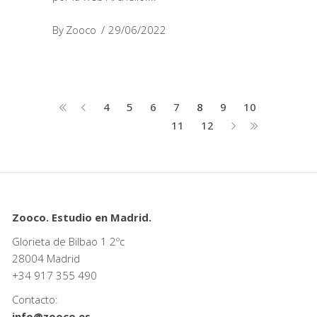
By
Zooco
29/06/2022
4
5
6
7
8
9
10
11
12
Zooco. Estudio en Madrid.
Glorieta de Bilbao 1 2ºc
28004 Madrid
+34
917 355 490
Contacto:
info@zooco.es