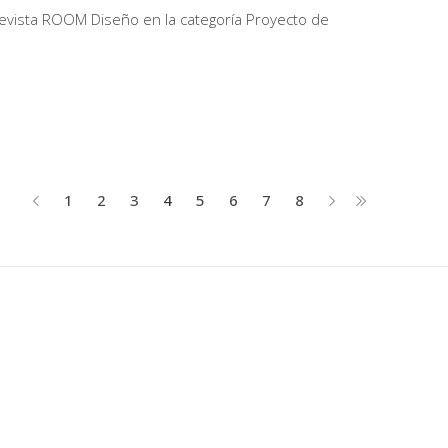
 revista ROOM Diseño en la categoría Proyecto de
1
2
3
4
5
6
7
8