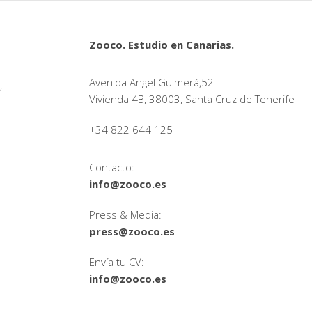
Zooco. Estudio en Canarias.
Avenida Angel Guimerá,52
,
Vivienda 4B, 38003, Santa Cruz de Tenerife
+34 822 644 125
Contacto:
info@zooco.es
Press & Media:
press@zooco.es
Envía tu CV:
info@zooco.es