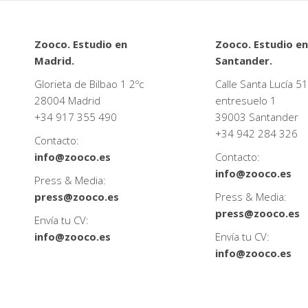
Zooco. Estudio en
Zooco. Estudio en
Madrid.
Santander.
Glorieta de Bilbao 1 2ºc
Calle Santa Lucía 51
28004 Madrid
entresuelo 1
+34
917 355 490
39003 Santander
+34
942 284 326
Contacto:
info@zooco.es
Contacto:
info@zooco.es
Press & Media:
press@zooco.es
Press & Media:
press@zooco.es
Envía tu CV:
info@zooco.es
Envía tu CV:
info@zooco.es