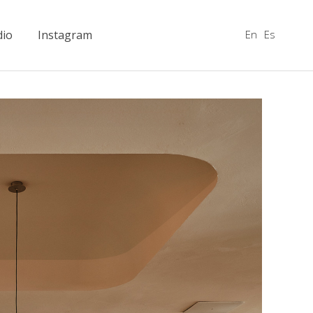
En
Es
dio
Instagram