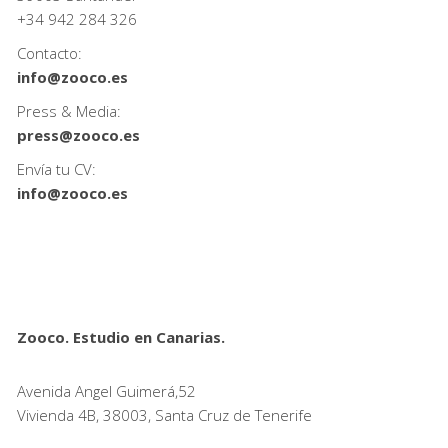
+34
942 284 326
Contacto:
info@zooco.es
Press & Media:
press@zooco.es
Envía tu CV:
info@zooco.es
Zooco. Estudio en Canarias.
Avenida Angel Guimerá,52
Vivienda 4B, 38003, Santa Cruz de Tenerife