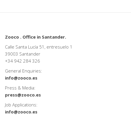
Zooco . Office in Santander.
Calle Santa Lucía 51, entresuelo 1
39003 Santander
+34
942 284 326
General Enquiries:
info@zooco.es
Press & Media:
press@zooco.es
Job Applications:
info@zooco.es