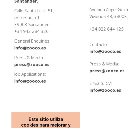
Santander.
Avenida Angel Guim
Calle Santa Lucía 51,
Vivienda 4B, 38003,
entresuelo 1
39003 Santander
+34 822 644 125
+34
942 284 326
General Enquiries:
Contacto:
info@zooco.es
info@zooco.es
Press & Media:
Press & Media:
press@zooco.es
press@zooco.es
Job Applications:
info@zooco.es
Envía tu CV:
info@zooco.es
Este sitio utiliza
cookies para mejorar y