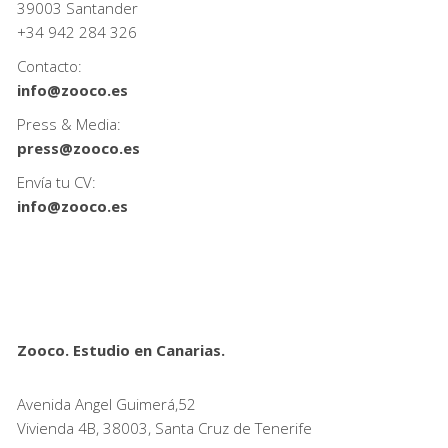
39003 Santander
+34
942 284 326
Contacto:
info@zooco.es
Press & Media:
press@zooco.es
Envía tu CV:
info@zooco.es
Zooco. Estudio en Canarias.
Avenida Angel Guimerá,52
Vivienda 4B, 38003, Santa Cruz de Tenerife