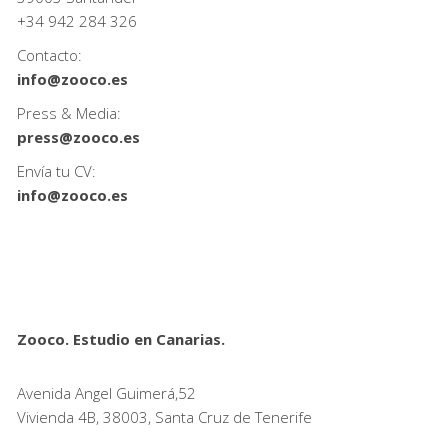
+34
942 284 326
Contacto:
info@zooco.es
Press & Media:
press@zooco.es
Envía tu CV:
info@zooco.es
Zooco. Estudio en Canarias.
Avenida Angel Guimerá,52
Vivienda 4B, 38003, Santa Cruz de Tenerife