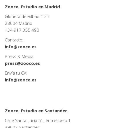
Zooco. Estudio en Madrid.
Glorieta de Bilbao 1 2ºc
28004 Madrid
+34
917 355 490
Contacto:
info@zooco.es
Press & Media:
press@zooco.es
Envía tu CV:
info@zooco.es
Zooco. Estudio en Santander.
Calle Santa Lucía 51, entresuelo 1
39003 Santander